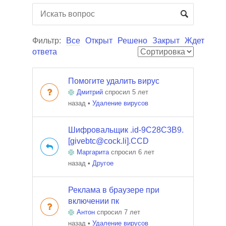
Фильтр:
Все
Открыт
Решено
Закрыт
Ждет
ответа
Помогите удалить вирус
Дмитрий
спросил 5 лет
назад
•
Удаление вирусов
Шифровальщик .id-9C28C3B9.
[givebtc@cock.li].CCD
Маргарита
спросил 6 лет
назад
•
Другое
Реклама в браузере при
включении пк
Антон
спросил 7 лет
назад
•
Удаление вирусов