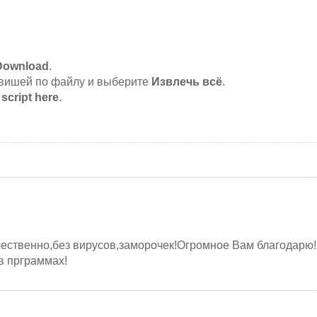
Download
.
лавишей по файлу и выберите
Извлечь всё
.
 script here
.
чественно,без вирусов,заморочек!Огромное Вам благодарю!
в прграммах!