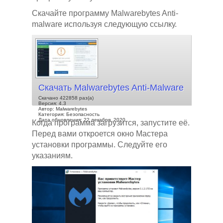
Скачайте программу Malwarebytes Anti-
malware используя следующую ссылку.
Скачать Malwarebytes Anti-Malware
Скачано 422858 раз(а)
Версия: 4.3
Автор: Malwarebytes
Категория: Безопасность
Дата обновления: 22 декабря, 2020
Когда программа загрузится, запустите её.
Перед вами откроется окно Мастера
установки программы. Следуйте его
указаниям.