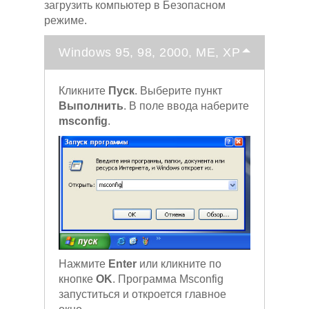
загрузить компьютер в Безопасном
режиме.
Windows 95, 98, 2000, ME, XP
Кликните
Пуск
. Выберите пункт
Выполнить
. В поле ввода наберите
msconfig
.
Нажмите
Enter
или кликните по
кнопке
OK
. Программа Msconfig
запуститься и откроется главное