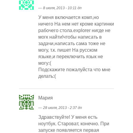
―
8 июля, 2013 - 10:11 дп
У меня включается комп,но
ничего На нем нет кроме картинки
рабочего стола.explorer нигде не
могк найти!чтобы написать в
задачи,написать сама тоже не
могу, т.к. пишет На русском
языке,и переключить язык не
могу:(
Подскажите пожалуйста что мне
делать:(
Мария
―
28 июля, 2013 - 2:37 дп
Здравствуйте! У меня есть
ноутбук. Староват, конечно. При
запуске появляется первая