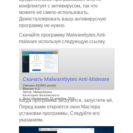
конфликтует с антивирусом, так что
можете её смело использовать.
Деинсталлировать вашу антивирусную
программу не нужно.
Скачайте программу Malwarebytes Anti-
malware используя следующую ссылку.
Скачать Malwarebytes Anti-Malware
Скачано 422861 раз(а)
Версия: 4.3
Автор: Malwarebytes
Категория: Безопасность
Дата обновления: 22 декабря, 2020
Когда программа загрузится, запустите её.
Перед вами откроется окно Мастера
установки программы. Следуйте его
указаниям.