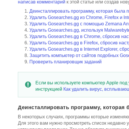
написав комментарий
к этой статье или создав но
Деинсталлировать программу, которая была 
Удалить Gosearches.gg из Chrome, Firefox и In
Удалить Gosearches.gg с помощью Zemana Ant
Удалить Gosearches.gg, используя Malwarebyte
Удалить Gosearches.gg в Chrome, сбросив на
Удалить Gosearches.gg в Firefox, сбросив нас
Удалить Gosearches.gg в Internet Explorer, сб
Защитить компьютер от сайтов подобных Gose
Проверить планировщик заданий
Если вы используете компьютер Apple под
инструкцией
Как удалить вирус, всплывающ
Деинсталлировать программу, которая 
В некоторых случаях, программы которые изменяют
Для этого вам нужно просмотреть список недавно 