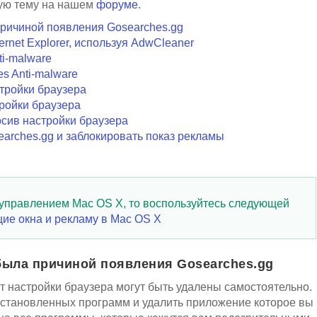
вую тему на нашем
форуме
.
причиной появления Gosearches.gg
ternet Explorer, используя AdwCleaner
i-malware
s Anti-malware
стройки браузера
тройки браузера
росив настройки браузера
arches.gg и заблокировать показ рекламы
 управлением Mac OS X, то воспользуйтесь следующей
ие окна и рекламу в Mac OS X
была причиной появления Gosearches.gg
 настройки браузера могут быть удалены самостоятельно.
установленных программ и удалить приложение которое вы