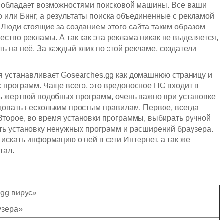
 не обладает возможностями поисковой машины. Все ваши
 или Бинг, а результаты поиска объединенные с рекламой
. Люди стоящие за созданием этого сайта таким образом
ство рекламы. А так как эта реклама никак не выделяется,
ть на неё. За каждый клик по этой рекламе, создатели
я устанавливает Gosearches.gg как домашнюю страницу и
х программ. Чаще всего, это вредоносное ПО входит в
ть жертвой подобных программ, очень важно при установке
довать нескольким простым правилам. Первое, всегда
Второе, во время установки программы, выбирать ручной
ить установку ненужных программ и расширений браузера.
искать информацию о ней в сети Интернет, а так же
тал.
.gg вирус»
аузера»