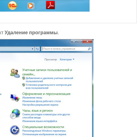
кт
Удаление программы
.